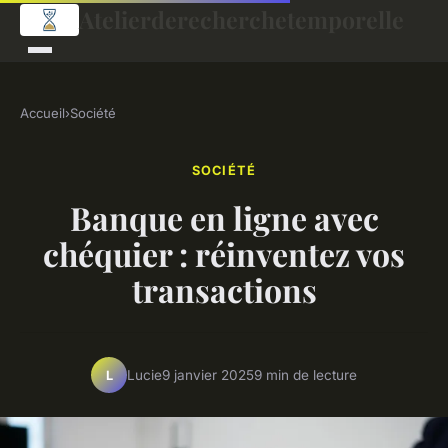
Atelierderecherchetemporelle
Accueil
›
Société
SOCIÉTÉ
Banque en ligne avec
chéquier : réinventez vos
transactions
Lucie
9 janvier 2025
9 min de lecture
L