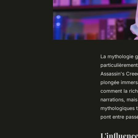
La mythologie gr
particulièremen
Assassin's Creed
plongée immersi
comment la rich
narrations, mai
mythologiques tr
pont entre passé
L'influenc