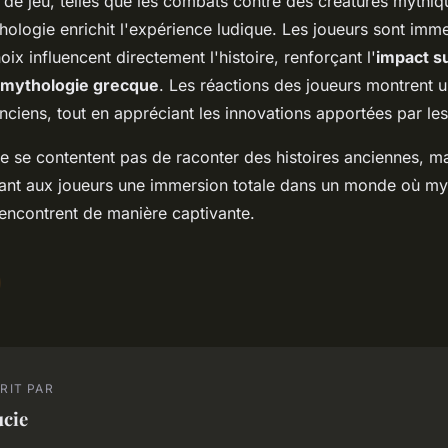
de jeu, telles que les combats contre des créatures mythi
ologie enrichit l'expérience ludique. Les joueurs sont imm
oix influencent directement l'histoire, renforçant l'
impact su
a mythologie grecque
. Les réactions des joueurs montrent u
anciens, tout en appréciant les innovations apportées par l
ne se contentent pas de raconter des histoires anciennes, ma
frant aux joueurs une immersion totale dans un monde où my
 rencontrent de manière captivante.
RIT PAR
ucie