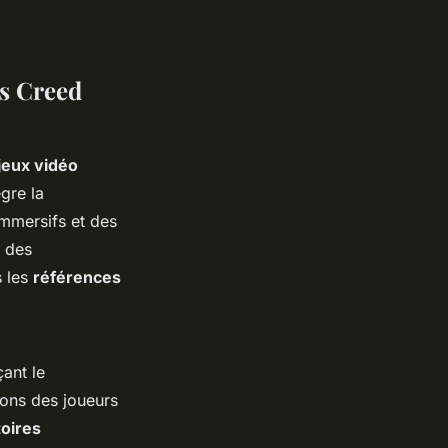
's Creed
jeux vidéo
gre la
immersifs et des
, des
s les
références
çant le
ions des joueurs
toires