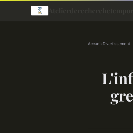
Atelierderecherchetempor
Accueil
›
Divertissement
L'in
gre