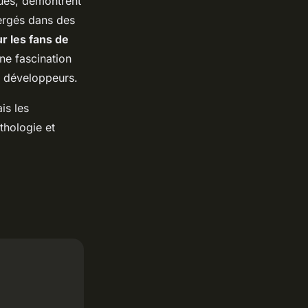
ques, démontrent
ergés dans des
r les fans de
ne fascination
es développeurs.
is les
thologie et