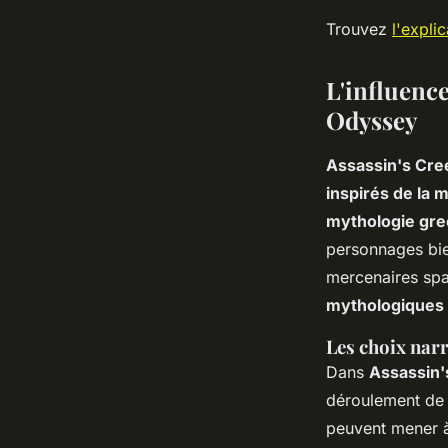
Trouvez
l'explic
L'influenc
Odyssey
Assassin's Cr
inspirés de la 
mythologie grec
personnages bie
mercenaires spa
mythologiques d
Les choix narr
Dans
Assassin
déroulement de l
peuvent mener à 