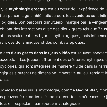
ar
, la
mythologie grecque
est au cœur de l'expérience de je
st un personnage emblématique dont les aventures sont inti
ologiques. Son parcours tumultueux, marqué par la vengean
ichi par des interactions avec des dieux grecs tels que Zeu
nt pas seulement des figures mythologiques, mais influence
frant des défis uniques et des combats épiques.
on des
dieux grecs dans les jeux vidéo
est souvent spectacu
 exception. Les joueurs affrontent des créatures mythiques
cyclopes, qui sont intégrées de manière fluide dans la narr
giques ajoutent une dimension immersive au jeu, rendant le
vants.
eux vidéo basés sur la mythologie, comme
God of War
, mo
ens peuvent être modernisés pour créer des expériences de
tout en respectant leur source mythologique.