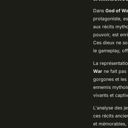
Dans
God of W
protagoniste, e
aux récits myth
pouvoir, est enr
Ces dieux ne so
le gameplay, of
La représentati
War
ne fait pas
gorgones et les 
ennemis mytholo
vivants et capti
L'analyse des j
ces récits anci
et mémorables, 