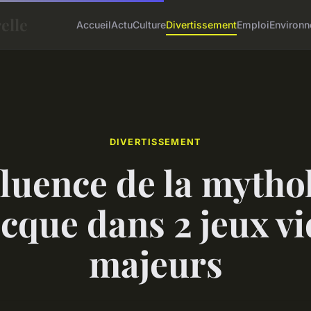
elle
Accueil
Actu
Culture
Divertissement
Emploi
Environ
DIVERTISSEMENT
fluence de la mytho
cque dans 2 jeux v
majeurs