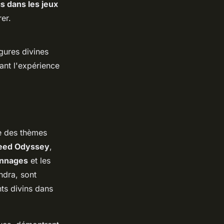
s dans les jeux
er.
gures divines
ant l'expérience
e des thèmes
reed Odyssey
,
onnages
et les
ndra, sont
ts divins dans