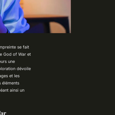
mpreinte se fait
me God of War et
eurs une
loration dévoile
ges et les
s éléments
éant ainsi un
War