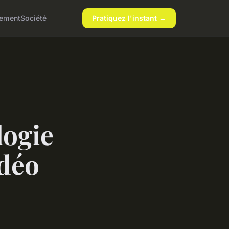
nement
Société
Pratiquez l'instant →
logie
idéo