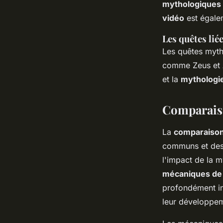
mythologiques 
vidéo
est égalem
Les quêtes lié
Les quêtes myth
comme Zeus et A
et la
mythologie
Comparaiso
La
comparaison 
communs et des
l'impact de la m
mécaniques de 
profondément in
leur développe