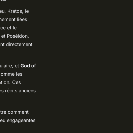
u. Kratos, le
mement liées
ce et le
s et Poséidon.
nt directement
laire, et
God of
 comme les
ation. Ces
s récits anciens
ntre comment
 jeu engageantes