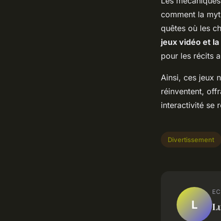
Les mécaniques 
comment la myth
quêtes où les ch
jeux vidéo et l
pour les récits 
Ainsi, ces jeux 
réinventent, of
interactivité se
Divertissement
EC
L
L