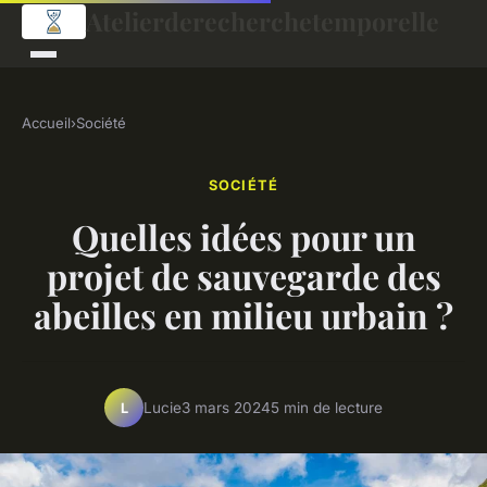
Atelierderecherchetemporelle
Accueil
›
Société
SOCIÉTÉ
Quelles idées pour un
projet de sauvegarde des
abeilles en milieu urbain ?
Lucie
3 mars 2024
5 min de lecture
L